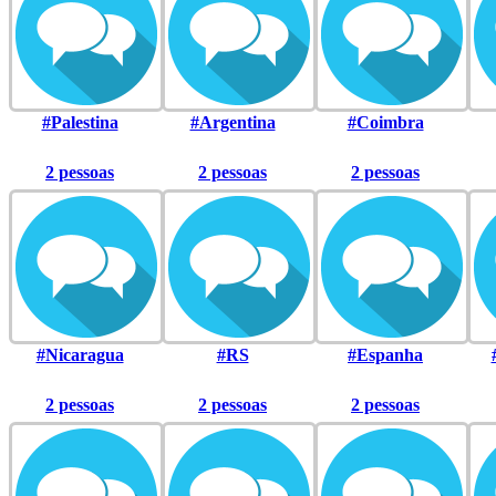
#Palestina
#Argentina
#Coimbra
2 pessoas
2 pessoas
2 pessoas
#Nicaragua
#RS
#Espanha
2 pessoas
2 pessoas
2 pessoas