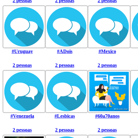
2 pessoas
2 pessoas
2 pessoas
#Uruguay
#ADois
#Mexico
2 pessoas
2 pessoas
2 pessoas
#Venezuela
#Lesbicas
#60a70anos
2 pessoas
2 pessoas
2 pessoas