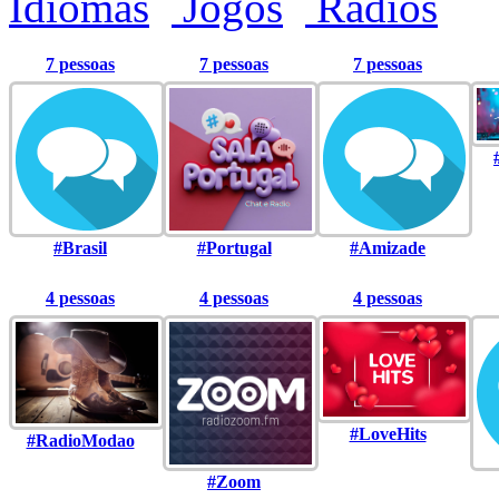
Idiomas
Jogos
Rádios
7 pessoas
7 pessoas
7 pessoas
#Brasil
#Portugal
#Amizade
4 pessoas
4 pessoas
4 pessoas
#LoveHits
#RadioModao
#Zoom