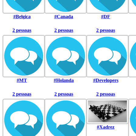
#Belgica
#Canada
#DF
2 pessoas
2 pessoas
2 pessoas
#MT
#Holanda
#Developers
2 pessoas
2 pessoas
2 pessoas
#Xadrez