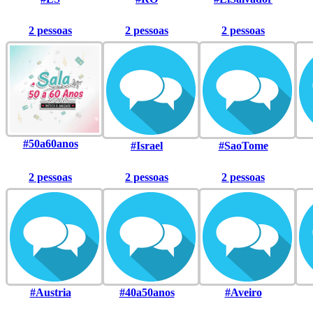
2 pessoas
2 pessoas
2 pessoas
#50a60anos
#Israel
#SaoTome
2 pessoas
2 pessoas
2 pessoas
#Austria
#40a50anos
#Aveiro