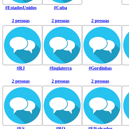
#EstadosUnidos
#Cuba
2 pessoas
2 pessoas
2 pessoas
#RJ
#Inglaterra
#Gordinhas
2 pessoas
2 pessoas
2 pessoas
#ES
#RO
#ElSalvador