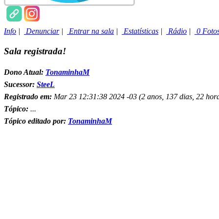
Info
|
Denunciar
|
Entrar na sala
|
Estatísticas
|
Rádio
|
0 Foto
Sala registrada!
Dono Atual:
TonaminhaM
Sucessor:
SteeL
Registrado em:
Mar 23 12:31:38 2024 -03 (2 anos, 137 dias, 22 hora
Tópico:
...
Tópico editado por:
TonaminhaM