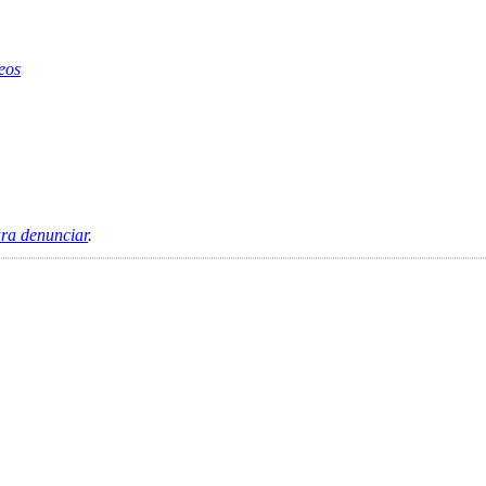
eos
ara denunciar
.