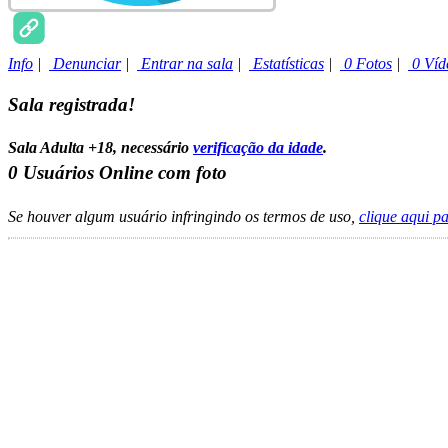
Info
|
Denunciar
|
Entrar na sala
|
Estatísticas
|
0 Fotos
|
0 Víd
Sala registrada!
Sala Adulta +18, necessário
verificação da idade
.
0
Usuários Online com foto
Se houver algum usuário infringindo os termos de uso,
clique aqui p