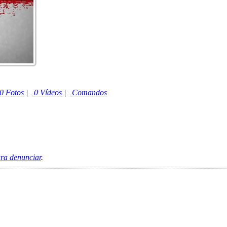
0 Fotos
|
0 Vídeos
|
Comandos
ara denunciar
.