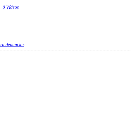
|
0 Vídeos
ara denunciar
.