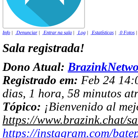
Info
|
Denunciar
|
Entrar na sala
|
Log
|
Estatísticas
|
0 Fotos
Sala registrada!
Dono Atual:
BrazinkNetwo
Registrado em:
Feb 24 14:0
dias, 1 hora, 58 minutos at
Tópico:
¡Bienvenido al mej
https://www.brazink.chat/sa
https://instagram.com/bate