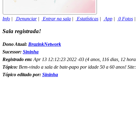
Info
|
Denunciar
|
Entrar na sala
|
Estatísticas
|
App
|
0 Fotos
Sala registrada!
Dono Atual:
BrazinkNetwork
Sucessor:
Sininha
Registrado em:
Apr 13 12:12:23 2022 -03 (4 anos, 116 dias, 12 horas
Tópico:
Bem-vindo a sala de bate-papo por idade 50 a 60 anos! Site
Tópico editado por:
Sininha